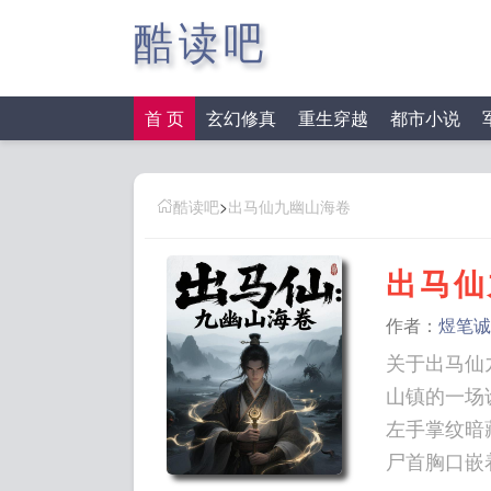
酷读吧
首 页
玄幻修真
重生穿越
都市小说
酷读吧
>
出马仙九幽山海卷
出马仙
作者：
煜笔诚
关于出马仙九
山镇的一场
左手掌纹暗
尸首胸口嵌