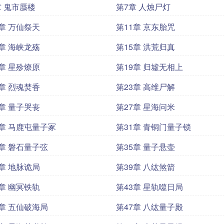
章 鬼市蜃楼
第7章 人烛尸灯
0章 万仙祭天
第11章 京东胎咒
4章 海峡龙殇
第15章 洪荒归真
8章 星殄燎原
第19章 归墟无相上
2章 烈魂焚香
第23章 高维尸解
6章 量子哭丧
第27章 星海问米
0章 马鹿屯量子冢
第31章 青铜门量子锁
4章 磐石量子弦
第35章 量子悬壶
8章 地脉诡局
第39章 八纮煞箭
2章 幽冥铁轨
第43章 星轨噬日局
6章 五仙破海局
第47章 八纮量子殿