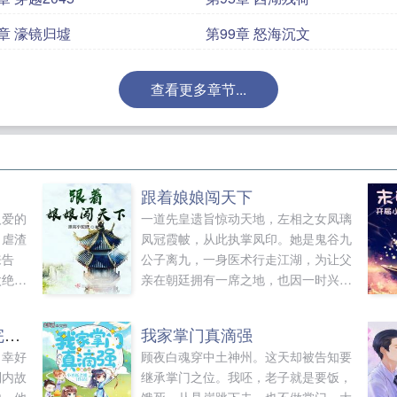
8章 濠镜归墟
第99章 怒海沉文
查看更多章节...
！
跟着娘娘闯天下
人爱的
一道先皇遗旨惊动天地，左相之女凤璃
，虐渣
凤冠霞帔，从此执掌凤印。她是鬼谷九
来告
公子离九，一身医术行走江湖，为让父
太绝
亲在朝廷拥有一席之地，也因一时兴
师弟，
起，自愿遵循先皇遗愿。在这深宫，本
气解
以为和那可怜的皇帝不会有交集，奈何
[综]我在故宫装喵的日子 完结+番外
我家掌门真滴强
开门准
一次意外，两人的关系越发亲密。封后
，幸好
顾夜白魂穿中土神州。这天却被告知要
。夜殿
大礼上，她身披凤裳，凤冠直恍他眼，
制内故
继承掌门之位。我呸，老子就是要饭，
云大陆
他想，若是皇后，是她也好。他，死板