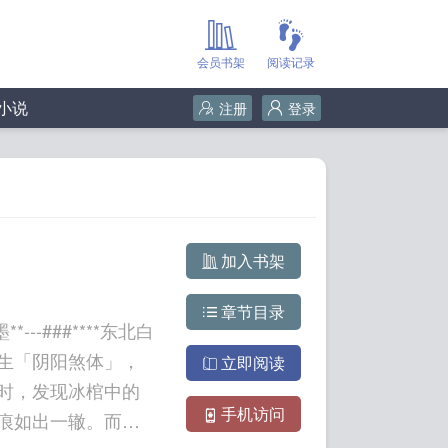
会员书架
阅读记录
小说
注册
登录
加入书架
章节目录
-###****东北白
生「阴阳煞体」，
立即阅读
时，发现冰棺中的
手机访问
痕如出一辙。而漫