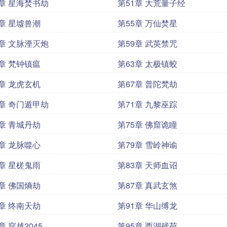
0章 星海焚书劫
第51章 大荒量子经
4章 星墟兽潮
第55章 万仙焚星
8章 文脉湮灭炮
第59章 武英禁咒
2章 梵钟镇瘟
第63章 太极镇蛟
6章 龙虎玄机
第67章 普陀梵劫
0章 奇门遁甲劫
第71章 九黎巫踪
4章 青城丹劫
第75章 佛窟诡瞳
8章 龙脉噬心
第79章 雪岭神谕
2章 星槎鬼雨
第83章 天师血诏
6章 佛国熵劫
第87章 真武玄煞
0章 终南天劫
第91章 华山缚龙
章 穿越2045
第95章 西湖残荷