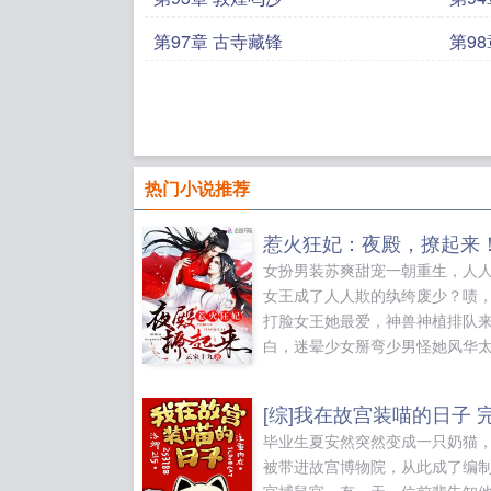
第97章 古寺藏锋
第9
热门小说推荐
惹火狂妃：夜殿，撩起来
女扮男装苏爽甜宠一朝重生，人
女王成了人人欺的纨绔废少？啧
打脸女王她最爱，神兽神植排队
白，迷晕少女掰弯少男怪她风华
代。可是，一不小心成了某人的
撩上腹黑师兄夜殿眉眼危险，霸
衣，只撩不睡就走么师弟？女王
毕业生夏安然突然变成一只奶猫
备溜之，夜殿求被压，不走不走
被带进故宫博物院，从此成了编
强势禁锢门咚，乖乖让我宠，苍