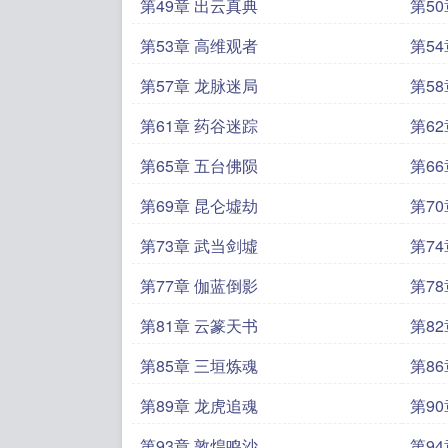
第49章 出云真典
第5
第53章 高维观者
第5
第57章 龙脉迷局
第5
第61章 药谷迷踪
第6
第65章 五台佛陨
第6
第69章 昆仑墟劫
第7
第73章 武当剑墟
第7
第77章 伽蓝倒影
第7
第81章 云篆天书
第8
第85章 三垣炼魂
第8
第89章 龙虎追魂
第9
第93章 敦煌鸣沙
第94