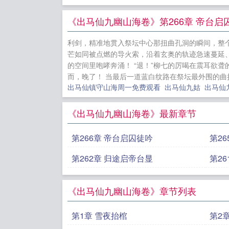
天纸钱化作
相。---#
《出马仙九幽山海卷》第266章 帝台启
百年一现的
利剑，精准地贯入祭坛中心那扭曲孔洞的瞬间，整
片残卷都封
芒如同被点燃的导火索，沿着玄奥的轨迹急速蔓延
马五大家，
的空间里咆哮奔涌！ “退！”柳七的厉喝在震耳欲
而，晚了！ 当最后一道蓝白纹路在祭坛最外围的曲
年前萨满巫祝
出马仙镇守山海周一免费观看
出马仙九姑
出马仙
爹重生了
《出马仙九幽山海卷》最新章节
绝不嫁给权
第266章 帝台启囚徒吟
第2
红界第一懒
当日清冷权
第262章 归途启帝台显
第2
口
奶茶先
《出马仙九幽山海卷》章节列表
第1章 雪夜抬棺
第2