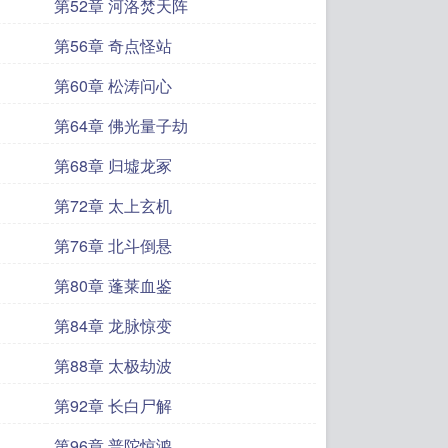
第52章 河洛焚天阵
第56章 奇点怪站
第60章 松涛问心
第64章 佛光量子劫
第68章 归墟龙冢
第72章 太上玄机
第76章 北斗倒悬
第80章 蓬莱血鉴
第84章 龙脉惊变
第88章 太极劫波
第92章 长白尸解
第96章 普陀惊鸿