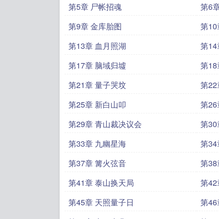
第5章 尸帐招魂
第6
第9章 金库胎图
第1
第13章 血月照湖
第1
第17章 脑域归墟
第1
第21章 量子哭坟
第2
第25章 新白山叩
第2
第29章 青山裁决议会
第3
第33章 九幽星海
第3
第37章 篝火弦音
第3
第41章 泰山换天局
第4
第45章 天照量子日
第4