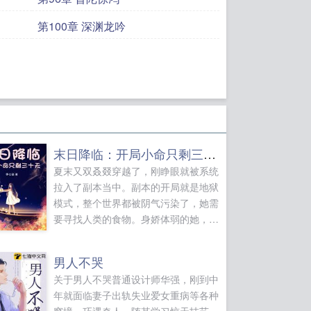
第100章 深渊龙吟
末日降临：开局小命只剩三十天
夏末又双叒叕穿越了，刚睁眼就被系统
拉入了副本当中。副本的开局就是地狱
模式，整个世界都被阴气污染了，她需
要寻找人类的食物。身娇体弱的她，还
没找到可食用的植物，就被七阶的巨蟒
给撵上了。幸亏她聪明机智幸亏她有很
男人不哭
多的符咒幸亏她的储物袋还在打不过她
关于男人不哭普通设计师华强，刚到中
就慢慢磨，这副本还不错，打怪还能掉
年就面临妻子出轨失业爱女重病等各种
宝，这巨蟒的晶核竟然可以助她修炼玄