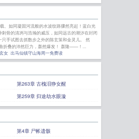
古神魔的血契真
万人殉葬坑、松花江上
遗落的混沌胎膜，每一
万载、如同凝固河流般的水波纹路骤然亮起！蓝白光
路时，发现所谓出
种刺骨的清冽与浩瀚的威压，如同远古的潮汐在封闭
的锁龙印，正是千
一只手试图去抓数步之外的陈玄策和金灵儿。 然
叠的沛然巨力，轰然爆发！ 轰隆——！...
幽遗族**：世代守陵
天玄女
出马仙镇守山海周一免费读
自三次元
假千金的亲
芙宗肆陆行之重生后
终弃
冬眠之夏
网
第263章 古槐泪狰女醒
宁芙宗肆陆行之悔婚
日常
美食不及你可
第259章 归途劫水眼漩
第4章 尸帐遗骸