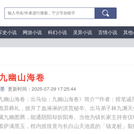
军史小说
网游小说
科幻小说
灵异小说
言情小说
其他
九幽山海卷
墨
更新时间：2025-07-29 17:25:44
幽山海卷：出马仙：九幽山海卷》简介**作者：煜笔诚墨**--
诡异葬礼，掀开了血淋淋的洪荒秘辛。出马弟子林九渊天
藏九幽图腾，能通阴阳却折阳寿。当他为镇长家主持丧仪
着萨满黑玉，棺内抓痕竟与长白山天池底的「镇龙桩」裂