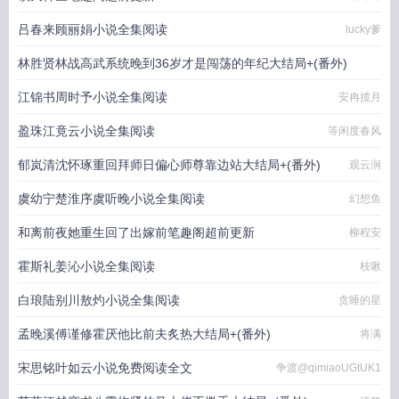
吕春来顾丽娟小说全集阅读
lucky爹
林胜贤林战高武系统晚到36岁才是闯荡的年纪大结局+(番外)
江锦书周时予小说全集阅读
十指炫舞
安冉揽月
盈珠江竟云小说全集阅读
等闲度春风
郁岚清沈怀琢重回拜师日偏心师尊靠边站大结局+(番外)
观云涧
虞幼宁楚淮序虞听晚小说全集阅读
幻想鱼
和离前夜她重生回了出嫁前笔趣阁超前更新
柳程安
霍斯礼姜沁小说全集阅读
枝啾
白琅陆别川敖灼小说全集阅读
贪睡的星
孟晚溪傅谨修霍厌他比前夫炙热大结局+(番外)
将满
宋思铭叶如云小说免费阅读全文
争渡@qimiaoUGtUK1