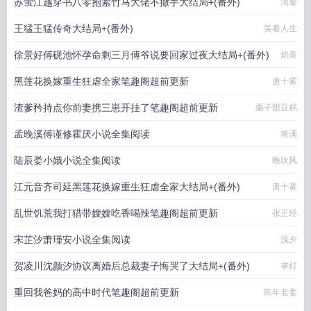
苏萤江越穿书八零抱紧竹马大佬不撒手大结局+(番外)
清黎
王猛王猛传奇大结局+(番外)
笑着人生
徐景好傅砚池怀孕命剩三月傅爷说要回家过夜大结局+(番外)
焰喜
黑莲花换嫁重生狂虐全家笔趣阁超前更新
唐十雾
渣爹矜持点你前妻携三崽开挂了笔趣阁超前更新
栗子甜豆糕
孟晚溪傅谨修霍厌小说全集阅读
将满
陆辰娄小娥小说全集阅读
晚吹风
江元音齐司延黑莲花换嫁重生狂虐全家大结局+(番外)
唐十雾
乱世饥荒我打猎带嫂嫂吃香喝辣笔趣阁超前更新
张正经
宋芷汐萧瑾安小说全集阅读
浅夕
贺凌川沈颜汐协议离婚后总裁妻子悔哭了大结局+(番外)
掌灯
重回我爸妈的高中时代笔趣阁超前更新
陈年老姜