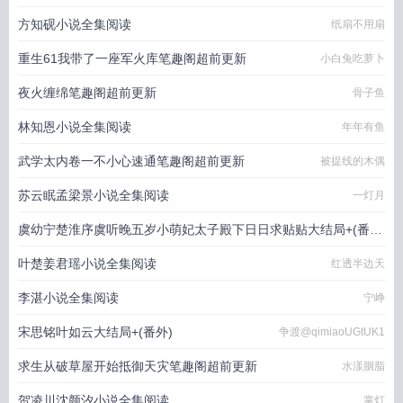
方知砚小说全集阅读
纸扇不用扇
重生61我带了一座军火库笔趣阁超前更新
小白兔吃萝卜
夜火缠绵笔趣阁超前更新
骨子鱼
林知恩小说全集阅读
年年有鱼
武学太内卷一不小心速通笔趣阁超前更新
被提线的木偶
苏云眠孟梁景小说全集阅读
一灯月
虞幼宁楚淮序虞听晚五岁小萌妃太子殿下日日求贴贴大结局+(番
外)
叶楚姜君瑶小说全集阅读
红透半边天
幻想鱼
李湛小说全集阅读
宁峥
宋思铭叶如云大结局+(番外)
争渡@qimiaoUGtUK1
求生从破草屋开始抵御天灾笔趣阁超前更新
水漾胭脂
贺凌川沈颜汐小说全集阅读
掌灯