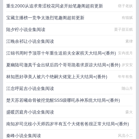
重生2000从追求青涩校花同桌开始笔趣阁超前更新
痞子老妖
宝藏主播榜一竞争太激烈笔趣阁超前更新
有猫腻
陆夕柠小说全集阅读
栗子甜豆糕
江晚余祁让小说全集阅读
素律
江锦书周时予顶罪十年重生送前夫全家殡天大结局+(番外)
安冉揽月
夏幽陆司澈真千金出狱后四个哥哥跪着求原谅大结局+(番外)
岁安安
林知恩好孕美人被六个绝嗣大佬宠上天大结局+(番外)
年年有鱼
江念呼延吉小说全集阅读
随山月
楚天苏若曦命骨被挖觉醒SSS级哪吒杀神系统大结局+(番外)
盛暖厉庭舟小说全集阅读
贪睡的虫儿
森火
南知岁司北桉小天师四岁半有五个大佬爸爸很正常大结局+(番外)
秦峰小说全集阅读
骑着猫的小鱼干
风流小二