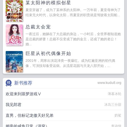
某太阳神的模拟创星
夏亚穿越了，成为了某神系的太阳神。一万年前，夏亚母神为了
结束无火时代，以身化太阳，而夏亚的职责就是驾驶着太阳船...
总裁太会宠
一夜过后，她躺在了大总裁的身边，一小时后，全世界都知道她
是总裁的娇妻！总裁不仅变成了她的金主，还成了她的老公！
婚...
巨星从初代偶像开始
2001年，周寒出演花泽类一夜爆红。成为红遍亚洲的初代偶
像，可演技却备受诟病。从流星花园与天龙八部开始，...
新书推荐
www.kudu8.org
欢迎来到噩梦游戏Ⅴ
薄暮冰轮
我见郎君
冰岛三分甜
直男，但标记龙傲天好兄弟
奶鲨
媚妾的咸鱼日常（清穿）
李诗情