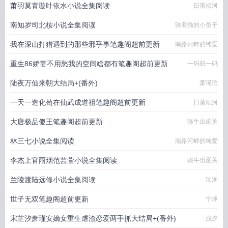
萧羽莫青璇叶依水小说全集阅读
日落倾河
南知岁司北桉小说全集阅读
骑着猫的小鱼干
我在深山打猎遇到的那些邪乎事笔趣阁超前更新
南路河畔的纯爱
重生86娇妻不用愁我的空间啥都有笔趣阁超前更新
一码归一码
陆夜万仙来朝大结局+(番外)
萧瑾瑜
一天一造化苟在仙武成道祖笔趣阁超前更新
日落倾河
大唐极品傻王笔趣阁超前更新
骑牛出函关
林三七小说全集阅读
南路河畔的纯爱
李杰上官雨烟范芸萱小说全集阅读
骑牛出函关
兰陵渡陆远修小说全集阅读
玖渔
世子无双笔趣阁超前更新
宁峥
宋芷汐萧瑾安嫡女重生虐渣恋爱两手抓大结局+(番外)
浅夕