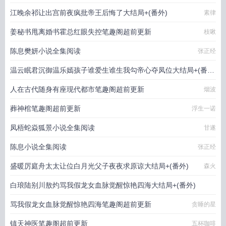
江晚余祁让出宫前夜疯批帝王后悔了大结局+(番外)
素律
姜秘书甩离婚书霍总红眼失控笔趣阁超前更新
枝啾
陈息樊妍小说全集阅读
张正经
温云眠君沉御温乐嫣孩子谁爱生谁生我勾帝心夺凤位大结局+(番
外)
人在古代随身有座现代都市笔趣阁超前更新
爱吃石榴
烟波
葬神棺笔趣阁超前更新
浮生一诺
凤梧蛇焱狐景小说全集阅读
甘遂
陈息小说全集阅读
张正经
盛暖厉庭舟太太让位白月光父子夜夜求原谅大结局+(番外)
森火
白琅陆别川敖灼骂我假龙女血脉觉醒惊艳四海大结局+(番外)
骂我假龙女血脉觉醒惊艳四海笔趣阁超前更新
贪睡的星
贪睡的星
镇天神医笔趣阁超前更新
五杯咖啡