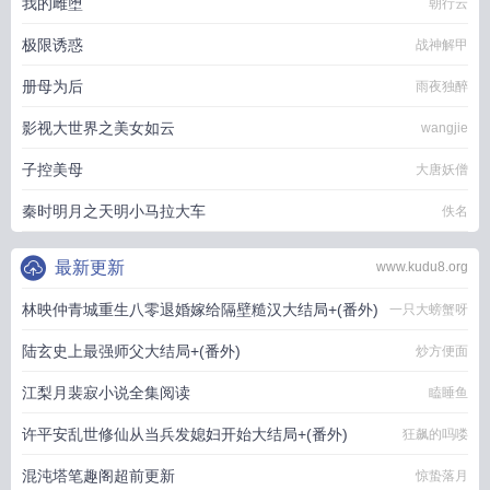
我的雌堕
朝行云
极限诱惑
战神解甲
册母为后
雨夜独醉
影视大世界之美女如云
wangjie
子控美母
大唐妖僧
秦时明月之天明小马拉大车
佚名
最新更新
www.kudu8.org
林映仲青城重生八零退婚嫁给隔壁糙汉大结局+(番外)
一只大螃蟹呀
陆玄史上最强师父大结局+(番外)
炒方便面
江梨月裴寂小说全集阅读
瞌睡鱼
许平安乱世修仙从当兵发媳妇开始大结局+(番外)
狂飙的吗喽
混沌塔笔趣阁超前更新
惊蛰落月