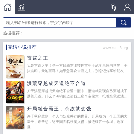
热搜推荐：
完结小说推荐
www.kudu8.org
雷霆之主
我是雷霆之主！携一方残缺雷印转世重生于武学昌盛的世界，手
执雷印，天地至尊！如果您喜欢雷霆之主，别忘记分享给朋友...
洪荒穿越成天道绝不合道
关于洪荒穿越成天道绝不合道一醒来，萧道就发现自己穿越成了
洪荒天道。什么？鸿钧传道请我上座？帝俊太一抢着给我送法...
开局融合霸王，杀敌就变强
许千秋穿越到一个人与妖魔并存的世界。开局成为一个王国的大
皇子，谁曾想，这王国面临妖魔入侵，被连破四十余城，危在
旦...