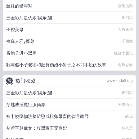
丝袜的错与对
欲望涟漪
三金影后是伪娘[娱乐圈]
夜羽乱
子控美母
大唐妖僧
蛊真人邪y魔尊
千面兰
将他关进小黑屋
红烧小魔头
我与假小子老婆和肥臀伪娘小舅子之不可不说的故事
角质忍者
热门收藏
www.kudu8.org
三金影后是伪娘[娱乐圈]
夜羽乱
穿越成淫魔征服仙界
全佛仙人
被丰饶孽物洗脑雌堕成排卵母畜的饮月雌君
易01
别惹至尊庶女：腹黑帝王无良妃
林依雷