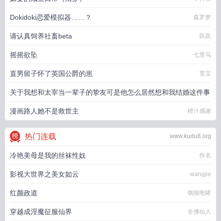
Dokidoki恋爱模拟器……？
森罗梦
请认真饲养社畜beta
跃跃
摇摇欲坠
七里马
直男留子怀了英国公爵的崽
菩宝
关于我想和太宰当一辈子的挚友可是他怎么居然想和我结婚这件事
漫画路人她不是救世主
江枝亚罗
橙汁感谢
热门连载
www.kudu8.org
冷艳美母是我的丝袜性奴
佚名
影视大世界之美女如云
wangjie
红颜政道
饿狼咆哮
穿越成淫魔征服仙界
全佛仙人