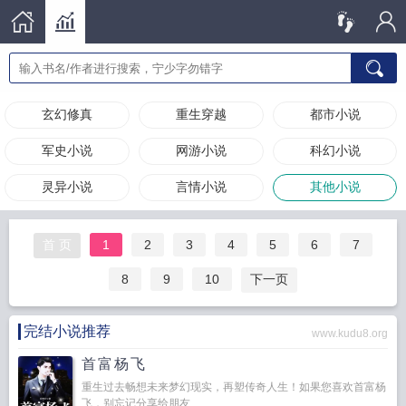
玄幻修真
重生穿越
都市小说
军史小说
网游小说
科幻小说
灵异小说
言情小说
其他小说
首 页
1
2
3
4
5
6
7
8
9
10
下一页
完结小说推荐
www.kudu8.org
首富杨飞
重生过去畅想未来梦幻现实，再塑传奇人生！如果您喜欢首富杨
飞，别忘记分享给朋友...