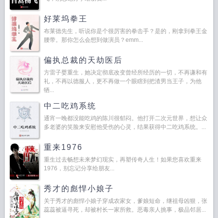
好莱坞拳王
布莱德先生，听说你是个很厉害的拳击手？是的，刚拿到拳王金
腰带。那你怎么会想到做演员？emm...
偏执总裁的天劫医后
方雷子婴重生，她决定彻底改变曾经所经历的一切，不再谦和有
礼，不再以德服人，更不再做一个眼瞎到把渣男当王子，为他
牺...
中二吃鸡系统
通宵一晚都没能吃鸡的陈川很郁闷。他打开二次元世界，想让众
多老婆的笑脸来安慰他受伤的心灵，结果获得中二吃鸡系统。...
重来1976
重生过去畅想未来梦幻现实，再塑传奇人生！如果您喜欢重来
1976，别忘记分享给朋友...
秀才的彪悍小娘子
关于秀才的彪悍小娘子穿成农家女，爹娘短命，继祖母凶狠，张
蕊蕊被逼寻死，却被村长一家所救。恶毒亲人挑事，极品邻居...