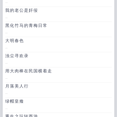
...
我的老公是奸佞
...
黑化竹马的青梅日常
...
大明春色
...
浊尘寻欢录
...
用大肉棒在民国横着走
...
月落美人行
...
绿帽皇飨
...
重生之玩转西游