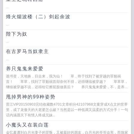
...
烽火烟波楼（二）剑起余波
...
陛下为奴
...
在古罗马当奴隶主
...
养只鬼鬼来爱爱
诡书变，天地换，归去来，我为仙！ 草，终于找到了被穿越的罪魁祸
首！ 草草，找到了罪魁祸首却奈何不得，还得继续被穿越？ 草草草，
继续被穿越不说，还得给它擦屁股做善后？ 养只鬼鬼来爱爱，不，是养一
群鬼鬼来爱爱！ 好...
甩掉男神的99种姿势
晋江VIP20150903完结收藏数4701文章积分42107968文案穿成X点文的世界
里，成了龙傲天的大老婆怎么破？当然是以一种低调又温柔的方式分手！一句
话内涵愿天下有情人终成兄妹...
小魔头又在装白莲
金忆夏遭到白月光妻子的背叛，又被最好的朋友，白月光的哥哥迫害，而致家