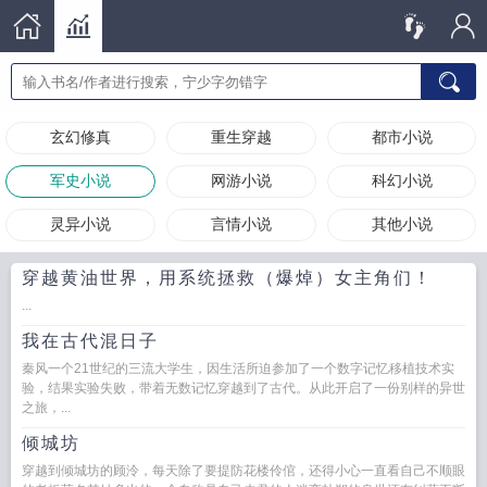
玄幻修真
重生穿越
都市小说
军史小说
网游小说
科幻小说
灵异小说
言情小说
其他小说
穿越黄油世界，用系统拯救（爆焯）女主角们！
...
我在古代混日子
秦风一个21世纪的三流大学生，因生活所迫参加了一个数字记忆移植技术实
验，结果实验失败，带着无数记忆穿越到了古代。从此开启了一份别样的异世
之旅，...
倾城坊
穿越到倾城坊的顾泠，每天除了要提防花楼伶倌，还得小心一直看自己不顺眼