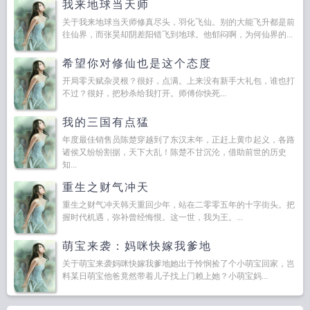
我来地球当天师
关于我来地球当天师修真尽头，羽化飞仙。别的大能飞升都是前
往仙界，而张昊却阴差阳错飞到地球。他郁闷啊，为何仙界的...
希望你对修仙也是这个态度
开局零天赋杂灵根？很好，点满。上来没有新手大礼包，谁也打
不过？很好，把秒杀给我打开。师傅你快死...
我的三国有点猛
年度最佳销售员陈楚穿越到了东汉末年，正赶上黄巾起义，各路
诸侯又纷纷割据，天下大乱！陈楚不甘沉沦，借助前世的历史
知...
重生之财气冲天
重生之财气冲天韩天重回少年，站在二零零五年的十字街头。把
握时代机遇，弥补曾经悔恨。这一世，我为王。...
萌宝来袭：妈咪快嫁我爹地
关于萌宝来袭妈咪快嫁我爹地她出于怜悯捡了个小萌宝回家，岂
料某日萌宝他爸竟然带着儿子找上门赖上她？小萌宝妈...