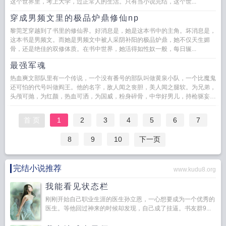
这个世界里，考上大学，过正常人的生活。只有当小说完结，这个世...
穿成男频文里的极品炉鼎修仙np
黎莞芝穿越到了书里的修仙界。好消息是，她是这本书中的主角。坏消息是，
这本书是男频文。而她是男频文中被人采阴补阳的极品炉鼎，她不仅天生媚
骨，还是绝佳的双修体质。在书中世界，她活得如性奴一般，每日辗...
最强军魂
热血爽文部队里有一个传说，一个没有番号的部队叫做黄泉小队，一个比魔鬼
还可怕的代号叫做阎王。他的名字，敌人闻之丧胆，美人闻之腿软。为兄弟，
头颅可抛，为红颜，热血可洒，为国威，粉身碎骨，中华好男儿，持枪驱妄图
进犯...
首 页
1
2
3
4
5
6
7
8
9
10
下一页
完结小说推荐
www.kudu8.org
我能看见状态栏
刚刚开始自己职业生涯的医生孙立恩，一心想要成为一个优秀的
医生。等他回过神来的时候却发现，自己成了挂逼。书友群9...