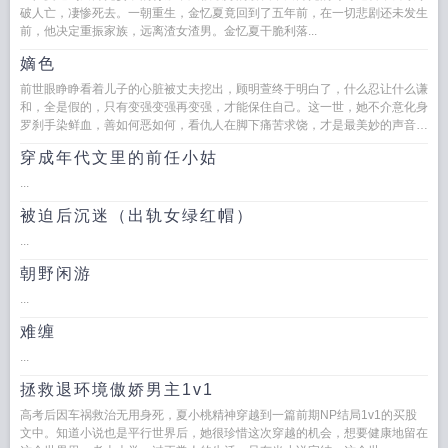
破人亡，凄惨死去。一朝重生，金忆夏竟回到了五年前，在一切悲剧还未发生
前，他决定重振家族，远离渣女渣男。金忆夏干脆利落...
嫡色
前世眼睁睁看着儿子的心脏被丈夫挖出，顾明萱终于明白了，什么忍让什么谦
和，全是假的，只有变强变强再变强，才能保住自己。这一世，她不介意化身
罗刹手染鲜血，善如何恶如何，看仇人在脚下痛苦求饶，才是最美妙的声音。
绝色嫡女，水为骨冰做...
穿成年代文里的前任小姑
...
被迫后沉迷（出轨女绿红帽）
...
朝野闲游
...
难缠
...
拯救退环境傲娇男主1v1
高考后因车祸救治无用身死，夏小桃精神穿越到一篇前期NP结局1v1的买股
文中。知道小说也是平行世界后，她很珍惜这次穿越的机会，想要健康地留在