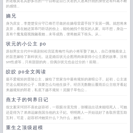
的老板莫名其妙多出的一个自称是自己夫君的人迷离扑朔的身世还有纠葛不断
的感情...
嫡兄
身为庶女，李楚楚安分守己锋芒尽敛的在嫡母雷霆手段下安居一隅。就想将来
及笄，看在她还算乖巧听话的份上，能给她找个殷实的人家。却不想，身边一
直有个魔鬼窥视觊觎着她，未等成熟，便将她采下枝头。从...
状元的小公主 po
原创男女古代中H喜剧轻松宫廷青梅竹马的小将军娶了她人，自己便顺着皇上
的旨意嫁给了新科状元。这是婚后状元企图用肉体获得小公主爱的故事。没有
sm性虐等，只有甜甜的肉，但偶尔状元也会过分的！前期...
皎皎 po全文阅读
最不爱规矩的晋陵公主，嫁给了世家当中最有规矩的谢暄公子。起初，公主迷
茫这么规矩的公子，我要怎么勾他生孩子。经历无数翻云覆雨后公主咬牙看起
来越规矩的郎君，私底下越不规矩！泥腿子草包公...
燕太子的饲养日记
假文案宋珂玥不喜欢赵容祁，一双眼冷漠无情，张嘴说出话来能噎死人，可她
还是得为了弟弟远嫁燕国当他的太子妃。明明两人一开始说好了各取所需互助
互利，可是，赵容祁冲她笑什么？为什么，她有...
重生之顶级超模