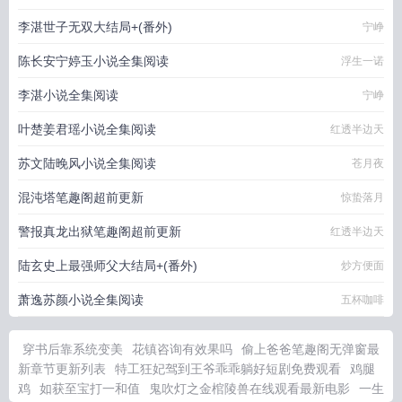
李湛世子无双大结局+(番外)
宁峥
陈长安宁婷玉小说全集阅读
浮生一诺
李湛小说全集阅读
宁峥
叶楚姜君瑶小说全集阅读
红透半边天
苏文陆晚风小说全集阅读
苍月夜
混沌塔笔趣阁超前更新
惊蛰落月
警报真龙出狱笔趣阁超前更新
红透半边天
陆玄史上最强师父大结局+(番外)
炒方便面
萧逸苏颜小说全集阅读
五杯咖啡
穿书后靠系统变美
花镇咨询有效果吗
偷上爸爸笔趣阁无弹窗最
新章节更新列表
特工狂妃驾到王爷乖乖躺好短剧免费观看
鸡腿
鸡
如获至宝打一和值
鬼吹灯之金棺陵兽在线观看最新电影
一生