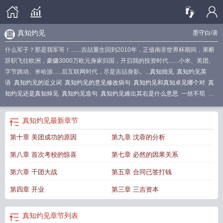
真知灼见
墨守白
/著
什么军子？那是我军哥！.......吉喆重生回到2010年，正值南非世界杯期间，果断
辞职飞往欧洲，豪赚3000万欧元身家归国，开启我的投资时代.......小米、美团、
字节跳动、米哈游......后互联网时代，尽是吉喆身影。...
真知拙见
真知灼见英
语
真知灼见的近义词
真知灼见的意见修改病句
真知灼见和真知卓见哪个对
真
知灼见还是真知焯见
真知灼见造句
真知灼见难出其右是什么意思
一丝不苟
真
知灼见字字珠玑什么意思
真知灼见可以形容自己吗
远见卓识和真知灼见
真知灼
见和金玉良言的区别
真知灼见的英语
真知灼见什么意思
真知灼见的知什么意
真知灼见
最新章节
思
真知灼见字字珠玑
真知灼见是褒义词还是贬义词
真知灼见的见
臻知灼见
真
第十章 美团成功的原因
第九章 沈蓉的分析
知灼见的意思
真知灼见的宝贵意见对吗
灼见
杨教授已谈了自己的真知灼见
肺
腑之言
真知灼见和远见卓识的区别
真知灼见读音
真知灼见APP官网
真知灼见
第八章 首次考校的惊喜
第七章 必然的因果关系
的拼音
真知灼见是成语吗
真知灼见还是卓见
真知灼见的灼
真知灼见app怎么
不能用了
真知灼见和远见卓识有什么区别
真知灼见的见是什么意思
真知卓
第六章 千团大战
第五章 合同已签打钱
见
什么是真知灼见
鞭辟入里
真知灼见官网
真知灼见和远见卓识
真知灼见首先
第四章 开业
第三章 三吉资本
来自多思善疑
真知灼见的意见
什么叫真知灼见
远见卓识
真知灼见造句子
真知
灼见的知
真知灼见的反义词成语
真知灼见
章节列表