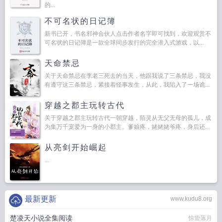
的...
不可名状的日记簿
新书已开，书名邪神合伙人点击作者名字即可找到，欢迎观赏不
可名状的日记簿是一款全球同步发行的完全潜入式游戏，以...
天命禁忌
关于天命禁忌在李老三死去的当天，他跟我说了三条禁忌，我没
有遵守这三条禁忌，紧接着怪事发生，从此，我陷入了一场诡...
穿越之郡主玩转古代
关于穿越之郡主玩转古代一朝穿越，陌灵从无父无母的孤儿，成
为集万千宠爱为一身的小郡主。爹娘疼，姥姥姥爷疼，身后还...
从亮剑开始崛起
...
最新更新
www.kudu8.org
楚凌天小说全集阅读
惊蛰落月