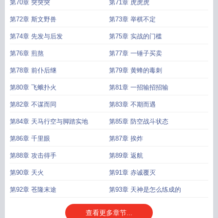
第70章 突突突
第71章 虎虎虎
第72章 斯文野兽
第73章 举棋不定
第74章 先发与后发
第75章 实战的门槛
第76章 煎熬
第77章 一锤子买卖
第78章 前仆后继
第79章 黄蜂的毒刺
第80章 飞蛾扑火
第81章 一招输招招输
第82章 不谋而同
第83章 不期而遇
第84章 天马行空与脚踏实地
第85章 防空战斗状态
第86章 千里眼
第87章 挨炸
第88章 攻击得手
第89章 返航
第90章 天火
第91章 赤诚覆灭
第92章 苍隆末途
第93章 天神是怎么练成的
查看更多章节...