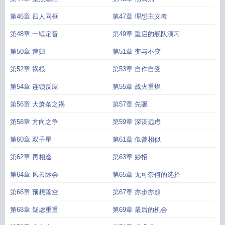
第46章 四人同框
第47章 理想主义者
第48章 一锤定音
第49章 重启的舰队演习
第50章 速归
第51章 变与不变
第52章 祸根
第53章 自作自受
第54章 连锁反应
第55章 战火重燃
第56章 大萧条之祸
第57章 先驱
第58章 方向之争
第59章 深谋远虑
第60章 双子星
第61章 似曾相似
第62章 再相逢
第63章 妙招
第64章 风云际会
第65章 无可奈何的选择
第66章 预想落空
第67章 亦步亦趋
第68章 疑虑重重
第69章 最后的机会