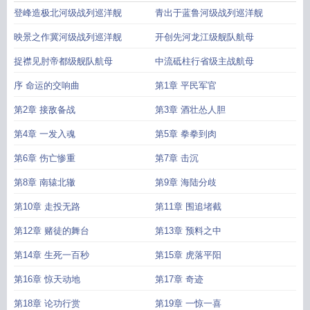
陈子昂
帝国争霸TXT精校
帝国争霸战
帝国争霸玄幻
帝国争霸官网
帝国争霸 闪
登峰造极北河级战列巡洋舰
青出于蓝鲁河级战列巡洋舰
烁
帝国争霸白色孤岛
帝国争霸怎么转移基地
帝国争霸游戏单机
帝国争霸完整
版免费
帝国争霸陈子昂
映景之作冀河级战列巡洋舰
开创先河龙江级舰队航母
捉襟见肘帝都级舰队航母
中流砥柱行省级主战航母
序 命运的交响曲
第1章 平民军官
第2章 接敌备战
第3章 酒壮怂人胆
第4章 一发入魂
第5章 拳拳到肉
第6章 伤亡惨重
第7章 击沉
第8章 南辕北辙
第9章 海陆分歧
第10章 走投无路
第11章 围追堵截
第12章 赌徒的舞台
第13章 预料之中
第14章 生死一百秒
第15章 虎落平阳
第16章 惊天动地
第17章 奇迹
第18章 论功行赏
第19章 一惊一喜