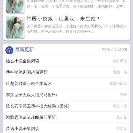
刚夺得全球武神冠军的时长青穿进星际里的一组破碎家庭里，摇
身一变，成为一个花季少女。有个好赌的爹，生病的妈，上学...
神医小娇娘：山里汉，来生娃！
关于神医小娇娘山里汉，来生娃！好大好烫我吃不下了江微微张
着樱唇，眸中泛着水雾。顾斐接过她手中...
最新更新
www.kudu8.org
陆玄小说全集阅读
炒方便面
葬神棺笔趣阁超前更新
浮生一诺
叶楚姜君瑶小说全集阅读
红透半边天
李湛世子无双大结局+(番外)
宁峥
陈长安宁婷玉葬神棺大结局+(番外)
浮生一诺
鸿蒙霸体诀笔趣阁超前更新
鱼初见
萧诺小说全集阅读
鱼初见