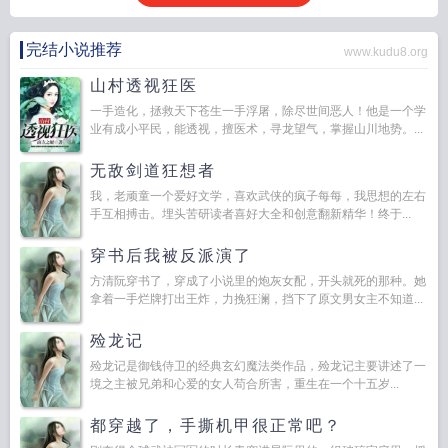
完结小说推荐
www.kudu8.org
山村透视狂医
一手造化，拯救天下苍生一手浮屠，除尽世间恶人！他是一个学
业有成小平民，能透视，擅医术，寻龙望气，掌握山川地势。...
无敌剑道狂想者
我，老顽童一个爱好文学，喜欢武侠的疯子每每，我思想的左右
手互相搏击。埋头苦研读者喜好大全和创意翻新精华！终于...
穿书后我被反派演了
方清阮穿书了，穿成了小说里的炮灰女配，开头就死的那种。她
拿着一手烂牌打出王炸，力挽狂澜，挡下了原文男女主不知道...
殓龙记
殓龙记是御钱侍卫的经典玄幻魔法类作品，殓龙记主要讲述了一
境之主被兄弟和心爱的女人苟合所害，重生在一个十五岁...
都穿越了，手撕机甲很正常吧？