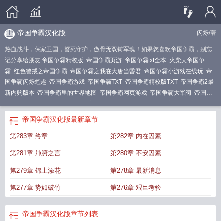
帝国争霸汉化版
闪烁
/著
热血战斗，保家卫国，誓死守护，傲骨无双铸军魂！如果您喜欢帝国争霸，别忘
记分享给朋友.
帝国争霸精校版
帝国争霸页游
帝国争霸txt全本
火柴人帝国争
霸
红色警戒之帝国争霸
帝国争霸之我在大唐当昏君
帝国争霸小游戏在线玩
帝
国争霸闪烁笔趣
帝国争霸游戏
帝国争霸TXT
帝国争霸精校版TXT
帝国争霸2最
新内购版本
帝国争霸里的世界地图
帝国争霸网页游戏
帝国争霸大军阀
帝国争
霸陈子昂笔趣阁
帝国争霸手游
帝国争霸陈子昂TXT
帝国争霸之大地雄心
帝国
争霸白色孤岛陈子昂
帝国争霸之崛起
帝国争霸免费
帝国争霸类玄幻
帝国争霸
帝国争霸汉化版
最新章节
汉化版
帝国争霸战手机版
帝国争霸听书软件
帝国争霸系统
帝国争霸白色孤岛
第283章 终章
第282章 内在因素
笔趣阁
帝国争霸中文破解版
帝国争霸TXT全本
游戏帝国争霸
帝国争霸模拟
器
帝国争霸类
空战帝国争霸
帝国争霸TXT免费
帝国争霸陈子昂免费阅读
帝国
第281章 肺腑之言
第280章 不安因素
争霸赛
帝国争霸小游戏
帝国争霸类排行
帝国争霸系统小小千佛山
帝国争霸陈
子昂TXT百度
4399帝国争霸
帝国争霸手机版
帝国争霸最新章节
帝国争霸破解
第279章 锦上添花
第278章 最新消息
版
帝国争霸2
帝国争霸 白色孤岛
帝国争霸无弹窗
帝国争霸全文阅读无弹窗
帝
第277章 势如破竹
第276章 艰巨考验
国争霸无敌版
帝国争霸单机游戏
帝国争霸闪烁
帝国争霸张伟
帝国争霸陈子昂
全文免费阅读
帝国争霸陈子昂千人将免费
帝国争霸3
帝国争霸银河生存
帝国争
霸电影在线观看
帝国争霸地图
帝国争霸战io
帝国争霸闪烁txt
帝国争霸笔趣阁
帝国争霸汉化版
章节列表