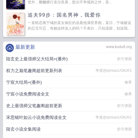
世外，魍魉横行哀尔良善，怒尔不争规则之外，吾...
追夫99步：国名男神，我爱你
一直暗恋着宁城的某女疯狂的追着他满世界跑，某日，宁城被追
的忍无可忍，有她这样追人的吗？不表白，只知道跟，别追我...
最新更新
www.kudu8.org
陆玄史上最强师父大结局+(番外)
炒方便面
权力之巅笔趣阁超前更新列表
争渡@qimiaoUGtUK1
宁宸大结局+(番外)
修果
宁宸小说免费阅读全文
修果
史上最强师父笔趣阁超前更新
炒方便面
宋思铭叶如云小说免费阅读全文
争渡@qimiaoUGtUK1
陆玄小说全集阅读
炒方便面