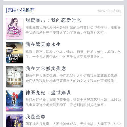
完结小说推荐
www.kudu8.org
甜蜜暴击：我的恋爱时光
甜蜜暴击我的恋爱时光是醉时眠的经典其他类型类作品，甜蜜暴
击我的恋爱时光主要讲述了为了逃婚，何斯迦乔装打...
我在遮天修永生
轮海，道宫，四极，化龙，仙台。肉身，神通，长生，成仙，永
生。一个凡人携带永生中的三千大道穿越至遮天的...
我在大宋贩卖焦虑
我向年轻人贩卖焦虑，他们称我为人生灯塔我向富婆贩卖焦虑，
她们认为我是比柳永还要懂女人的妇女之友我向仕宦者贩卖...
神医宠妃：盛世嫡谋
拳打友好姐妹，脚踢良善继母，练就十八般武艺终出嫁。本以为
跳出夏家这个虎穴能安稳了，没想到转眼就掉进狼窝...
我是至尊
药不成丹只是毒，人不成神终成灰。天道有缺，人间不平，红尘