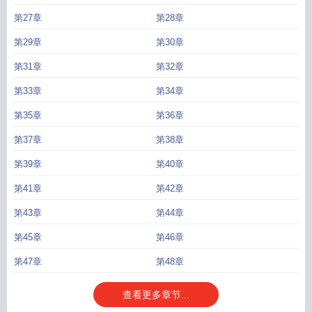
第27章
第28章
第29章
第30章
第31章
第32章
第33章
第34章
第35章
第36章
第37章
第38章
第39章
第40章
第41章
第42章
第43章
第44章
第45章
第46章
第47章
第48章
查看更多章节...