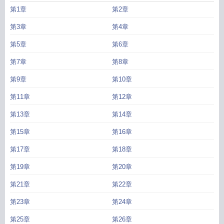
第1章
第2章
第3章
第4章
第5章
第6章
第7章
第8章
第9章
第10章
第11章
第12章
第13章
第14章
第15章
第16章
第17章
第18章
第19章
第20章
第21章
第22章
第23章
第24章
第25章
第26章