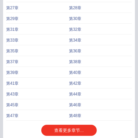
第27章
第28章
第29章
第30章
第31章
第32章
第33章
第34章
第35章
第36章
第37章
第38章
第39章
第40章
第41章
第42章
第43章
第44章
第45章
第46章
第47章
第48章
查看更多章节...