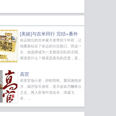
[美娱]与吉米同行 完结+番外
命运错位的吉米被天使带回十年前，让
他重新站在了命运的分岔路口。而这一
次，他选择成为一支摇滚乐队的主唱。
摇滚是什么？摇滚是真实的态度，是力
量的节奏，是生命的狂欢，是看清生活
是坨狗屎后，依然能热爱着这狗屎一样
高官
的生活。本文题材新颖，故事有趣，借
前世官场小吏，抑郁而终。重回激情岁
主角吉米的视角，讲述了一支摇滚乐队
月，揭开惊天身世，逆天改命尽酬青云
的日常快乐生活。鼓手敲门也要敲出节
之志，再入宦海中流击水，浪遏飞
奏，贝斯手一天到晚嘣嘣嘣，主唱和吉
舟。...
他手时而相亲相爱，又时而相爱相杀。
但当这一群逗比站到舞台上，就能呼风
唤雨无所不能！与吉米同行，带你一览