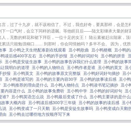
样，也学会了飞翔。当它 丑小鸭
[穿越]女中医+番外
在崩坏世界生存
剧
男祸（出书版）+番外
我这样的人
你丫才是攻！（河
）
直播：从精灵科普开始
女主她又失忆了
鱼跃龙门（
名言，过了十九岁，就不该相信了。不过，我也好奇，要真那样，会是怎样
马甲不清白
完美生活+番外
受受亲亲（大纲文）
原配嫡
剩下一口气时，会立下同样的遗嘱。等他瞑目后——陆文彩继承大量的财
的拥抱（出书版）+番外
轻小姐的探案故事
农门弃妇要
名人，无数的鲜花和裙下拜臣，一位十足的女王！ 陆云素被赶出陆家，顶
累活只能勉强糊口…… 到那时，你会同情她吗？多半不会。 因为，优胜劣
的故事
丑小鸭之天生绝配泰剧在线观看
丑小鸭歌曲
丑小鸭梗概
丑小鸭
小鸭读后感400字左右
丑小鸭的手抄报
丑小鸭好词好句
丑小鸭的拼音
启示
丑小鸭是安徒生故事
丑小鸭的故事告诉我们什么道理
丑小鸭的故事
鸭让我明白的道理
丑小鸭的人物特点
丑小鸭作者是谁
丑小鸭的英文
丑
手抄报
丑小鸭英文
丑小鸭的故事原文完整版
丑小鸭好词好句摘抄
丑小
内容
丑小鸭是谁写的
丑小鸭的主要内容30字
丑小鸭的故事读后感
丑小
?
丑小鸭推荐的理由是什么
丑小鸭人物特点
丑小鸭读书笔记摘抄
丑小
主要内容是什么
丑小鸭的故事免费听
丑小鸭中学
丑小鸭的好词好句
丑
是谁?
丑小鸭英语怎么说
丑小鸭最后变成了什么
丑小鸭主要讲的是什
鸭故事大概内容
丑小鸭读后感300字三年级
丑小鸭的故事的读后感
丑小
怎么说
丑小鸭变成了一只天鹅
丑小鸭是安徒生故事吗
丑小鸭变成白天鹅
理由
丑小鸭去过哪些地方按顺序写下来