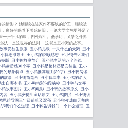
，是否搞错了什
蟹版）
你丫才是
重生）
综影视：万
的情形？ 她继续在陆家作不要钱的护工，继续被
女+番外
一生何求
富，良好的保养下美貌依旧，一纸大学文凭更补足了
翻身
药窕嫡女
男
着一张平凡的脸，四处谋生。低学历，又缺乏外界
汰，是这世界的法则！ 这就是丑小鹅的故事。...
的故事安徒生原版
丑小鸭儿歌
一只什么的天鹅
丑小
丑小鸭思维导图
丑小鸭的阅读感想
丑小鸭告诉我们
简短版
丑小鸭故事简介
丑小鸭生活的八个路线
小鸭读后感30个字
丑小鸭是格林还是安徒生
丑小
鸭的形象特点
丑小鸭推荐理由(20字)
丑小鸭阅读
鸭的故事
丑小鸭简笔画
丑小鸭绘本
丑小鸭的名人
鸭出自哪本书
丑小鸭精彩句段摘抄
丑小鸭与文字
小鸭故事图片
丑小鸭电影
丑小鸭的故事原文
丑小
么内容
丑小鸭安徒生童话原文
丑小鸭图片
丑小鸭读
鸭思维导图三年级简单又漂亮
丑小鸭变成白天鹅的
告诉我们什么道理
丑小鸭告诉我们一个什么道理
丑