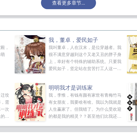
查看更多章节...
我，董卓，爱民如子
紫殿，
我叫董卓，人在汉末，是位穿越者。我
绣萌
很不满意穿越到这个又老又丑的胖子身
上，幸好有个特殊的辅助系统。只要我
爱民如子，坚定站在贫苦打工人这一无
产阶级的阵营，系统就可以帮助我将肥
肉变肌肉，胖脸变瓜子脸，实现逆生长
明明我才是训练家
和变帅的梦想。我原以为这事儿很简
。迁坟
我，李惟，有钱有颜有家世有青梅竹马
单，没想到那群歪瓜裂枣的手下满堂的
葬，需
有女朋友，我要啥有啥。我以为我就是
士大夫还有各地诸侯，居然敬酒不吃吃
第一次
人生赢家了。但我错了。为什么受欢迎
罚酒！如果您喜欢我，董卓，爱民如
生的女
的都是我的精灵？？甚至他们比我还能
子，别忘记分享给朋友...
享给朋
秀？？是不是哪里出了问题？？如果您
喜欢明明我才是训练家，别忘记分享给