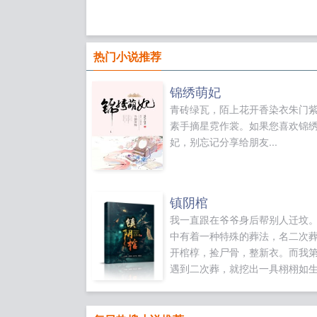
热门小说推荐
锦绣萌妃
青砖绿瓦，陌上花开香染衣朱门
素手摘星霓作裳。如果您喜欢锦
妃，别忘记分享给朋友...
镇阴棺
我一直跟在爷爷身后帮别人迁坟
中有着一种特殊的葬法，名二次
开棺椁，捡尸骨，整新衣。而我
遇到二次葬，就挖出一具栩栩如
尸如果您喜欢镇阴棺，别忘记分
友...