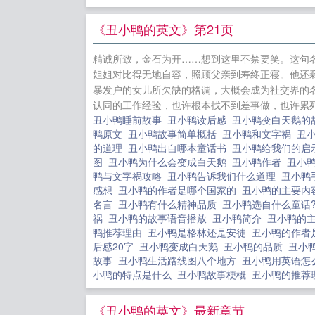
么
校园惨
《丑小鸭的英文》第21页
攻！（肉版
精诚所致，金石为开……想到这里不禁要笑。这句
人迷和她的
姐姐对比得无地自容，照顾父亲到寿终正寝。他还
+番外
奢侈
暴发户的女儿所欠缺的格调，大概会成为社交界的
认同的工作经验，也许根本找不到差事做，也许累死
人同居守则
丑小鸭睡前故事
丑小鸭读后感
丑小鸭变白天鹅
鸭原文
丑小鸭故事简单概括
丑小鸭和文字祸
丑
的道理
丑小鸭出自哪本童话书
丑小鸭给我们的
图
丑小鸭为什么会变成白天鹅
丑小鸭作者
丑小
鸭与文字祸攻略
丑小鸭告诉我们什么道理
丑小鸭
感想
丑小鸭的作者是哪个国家的
丑小鸭的主要
名言
丑小鸭有什么精神品质
丑小鸭选自什么童话
祸
丑小鸭的故事语音播放
丑小鸭简介
丑小鸭的
鸭推荐理由
丑小鸭是格林还是安徒
丑小鸭的作者
后感20字
丑小鸭变成白天鹅
丑小鸭的品质
丑小
故事
丑小鸭生活路线图八个地方
丑小鸭用英语
小鸭的特点是什么
丑小鸭故事梗概
丑小鸭的推荐
《丑小鸭的英文》最新章节