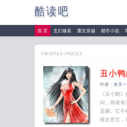
酷读吧
首 页
玄幻修真
重生穿越
都市小说
酷读吧
>
丑小鸭的英文
丑小鸭
作者：
水天一
《丑小鹅》
问，弱者有
丑陋。它不
谁在意它，