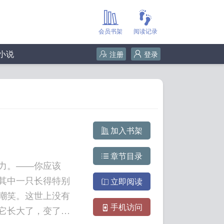
会员书架
阅读记录
小说
注册
登录
加入书架
章节目录
力。——你应该
其中一只长得特别
立即阅读
嘲笑。这世上没有
手机访问
它长大了，变了模