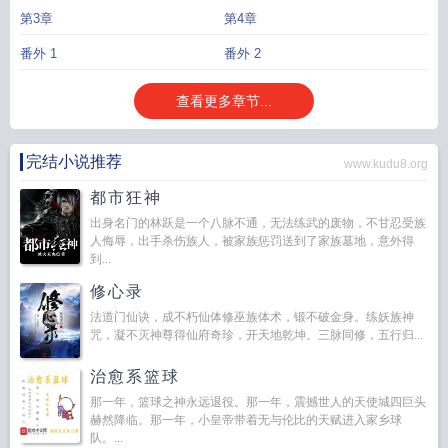
修改器全文
万能修改器和平精英
万能修改器小强
万能修改器正版
万能修改器
第3章
第4章
游戏修改器
万能修改器(作弊菜单)
手游修改器万能修改器
万能修改器(媚黑单结
局)
万能修改器双结局眉黑
万能修改器黑爹王朝
万能修改器黑奴王朝
万能修改
番外 1
番外 2
器免费完整版
万能修改器(作弊菜单)中文
万能修改器(开挂)
万能修改器修小
强
万能修改器(媚黑ntr双结局)
万能修改器游戏
万能修改器控制老师
万能修改
查看更多章节...
器媚黑双最新章节更新内容
抖音万能修改器
万能修改器免费
单机手游修改器免
root万能修改器
万能修改器完整版
万能修改器 小强
万能修改器(媚黑单结局)内
容概要
游戏辅助器免费开挂
内置修改器
万能修改器小强1-4
万能修改器(NTR
完结小说推荐
www.kudu8.org
媚黑双结局)
泰拉瑞亚万能修改器
萤火突击120帧万能修改器
万能修改器全
都市狂神
集
万能修改器妈妈
游戏万能修改器
全能安卓修改器
万能修改器第二篇
万能修
出身名门的林跃是一个八脉不通，无法练武的废物，不甘忍受族
改器大全
万能修改器笔趣阁
万能修改器(媚黑双结局)
万能修改器(作弊菜单) 三
人侮辱，出手杀伤族人，被家族惩罚送到了家族墓地，意外得
角洲行动
万能开挂器
微信小程序万能修改器
万能修改器安卓
万能修改器黑奴
到...
王朝TXT
万能修改器txt
ce万能修改器
修心录
法道门仙诀，成不朽仙体修巫族体术，锻不破金身。练妖族神
咒，凝不灭神尊得仙府奇珍，开天地乾坤。三脉同修，五行归...
治愈系篮球
那一年，篮球之神永远退役。那一年，震撼世人的天使城四巨头
赫然降临。那一年，小皇帝带着无与伦比的天赋进入家乡球
队。...