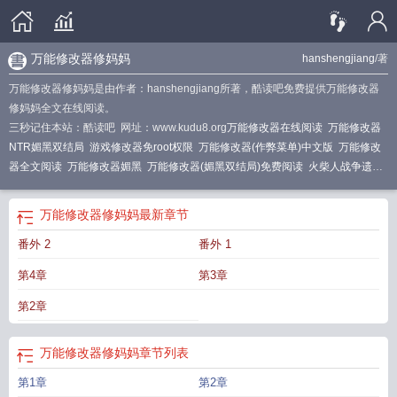
万能修改器修妈妈
hanshengjiang
/著
万能修改器修妈妈是由作者：hanshengjiang所著，酷读吧免费提供万能修改器
修妈妈全文在线阅读。
三秒记住本站：酷读吧 网址：www.kudu8.org
万能修改器在线阅读
万能修改器
NTR媚黑双结局
游戏修改器免root权限
万能修改器(作弊菜单)中文版
万能修改
器全文阅读
万能修改器媚黑
万能修改器(媚黑双结局)免费阅读
火柴人战争遗产
万能修改器
修改器内购免费破解游戏
游戏修改神器
万能修改器手机破解版
微
信小游戏万能修改器
万能修改器魅黑双结局
手机万能修改器
万能修改器黑鬼杰
万能修改器修妈妈
最新章节
克
鱼吃鱼万能修改器
植物大战僵尸万能修改器
万能修改器媚黑双结局
万能游
番外 2
番外 1
戏修改器
万能修改器免root版本
万能游戏开挂器免费
万能修改器修妈妈
万能
修改器!
修改器免费
微信小程序游戏万能修改器
万能修改器免root
万能修改器
第4章
第3章
媚黑双
“万能修改器”
万能修改器最新版本
破解游戏无限内购(内置功能菜单)
万
能修改器游戏修改器
万能修改器在线
万能修改器手机版
修改器免root版
万能
第2章
修改器免root版
单机游戏万能修改器
万能修改器vv
万能修改器(媚黑双结局)小
强
万能修改器TXT
万能修改器中文版
万能修改器第一章
万能修改器合集
万能
万能修改器修妈妈
章节列表
修改器安装
万能修改器系统
万能修改器谢川
万能修改器双结局
安卓万能修改
器
三国志曹操传万能修改器
万能修改器怎么使用
手游修改器游戏修改器
万能
第1章
第2章