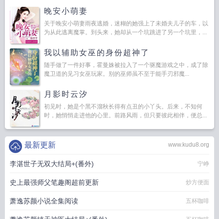
晚安小萌妻
关于晚安小萌妻雨夜逃婚，迷糊的她强上了未婚夫儿子的车，以
为从此逃离魔掌。到头来，她却从一个坑跳进了另一个坑里，...
我以辅助女巫的身份超神了
随手做了一件好事，霍曼姝被拉入了一个驱魔游戏之中，成了除
魔卫道的见习女巫玩家。别的巫师虽不至于能手刃邪魔...
月影时云汐
初见时，她是个黑不溜秋长得有点丑的小丫头。后来，不知何
时，她悄悄走进他的心里。前路风雨，但只要彼此相伴，便总...
最新更新
www.kudu8.org
李湛世子无双大结局+(番外)
宁峥
史上最强师父笔趣阁超前更新
炒方便面
萧逸苏颜小说全集阅读
五杯咖啡