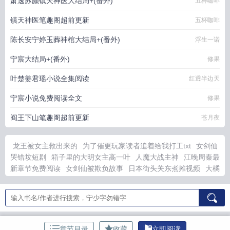
萧逸苏颜镇天神医大结局+(番外)
五杯咖啡
镇天神医笔趣阁超前更新
五杯咖啡
陈长安宁婷玉葬神棺大结局+(番外)
浮生一诺
宁宸大结局+(番外)
修果
叶楚姜君瑶小说全集阅读
红透半边天
宁宸小说免费阅读全文
修果
阎王下山笔趣阁超前更新
苍月夜
龙王被女主救出来的
为了催更玩家读者追着给我打工txt
女剑仙
哭错坟短剧
箱子里的大明女主高一叶
人魔大战主神
江晚周秦最
新章节免费阅读
女剑仙被欺负故事
日本街头关东煮摊视频
大橘
为重综英美txt百度
被高冷撞破秘密后在线阅读
神豪系统开局豪
车奖励
我扔掉了所有昨天原文阅读
女剑仙上错坟
穿越诡异世界
我成了副本BOSS免费
厌世小少爷重生后免费阅读
朕本倾城 手
游
18岁的苏刘溢最新消息
箱子里的大明短剧免费观看
小摊上
关东煮是什么做的
朕本红妆笔趣阁
男朋友，我真的知错了
女玩
章节目录
收藏
立即阅读