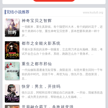
完结小说推荐
www.kudu8.org
神奇宝贝之智辉
一觉醒来，重生真新镇。有个隔壁叫大木，有个妈妈叫花子，还
有个弟弟叫小智。重生神奇宝贝世界，原本想要和弟弟一样十
岁...
都市之全能火影系统
手握火影系统的吴铮一朝爆发，立志用刀术走向巅峰。系统，考
试不会怎么办？分身术。系统，跑路怎么办？替身术。...
重生之都市邪仙
一代仙修陈遇遭逢无耻背叛，身陨道消，却意外重生回到一千年
前的高中时代。回首千年，再世为仙，情仇不负，恩怨算清，
且...
快穿：男主，开挂吗
很久以后，阿昭和后辈们聊起自己的故事。一开始，我被系统选
中，成为男主的外挂，帮助他走上人生巅峰。...
开局融合霸王，杀敌就变强