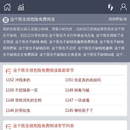
这个医生很危险免费阅读
田间野鼠
/著
我的目标是让病人花最少的钱，用最小的代价，治好自己的病如果您喜欢这个医
生不缺钱，别忘记分享给朋友.
这个医生不太行作者金乌玉兔
这个医生我收了全
文阅读
这个医生不缺钱 精校
这个医生不缺钱笔趣阁免费阅读
这个医生不缺钱
田间野鼠
这个医生不缺钱百科
这个医生不正经
这个医生不缺钱笔趣阁
这个医
生不缺钱全文免费阅读
这个医生不缺钱女主角是谁
这个医生不缺钱txt盘
这个医
生不缺钱最新章节
这个医生不简单
这个医生不缺钱百度百科
这个医生不缺钱男
主几个女人
这个医生不缺钱百度
这个医生不缺钱怎么回复
这个医生不缺钱大结
这个医生很危险免费阅读
最新章节
局
这个医生不缺钱起点
这个医生不缺钱TXT免费
这个医生有点强
这个医生不
1152 冲我来的
1151 你是真的表姐吗
缺钱笔趣阁最新章节
这个医生不缺钱免费
这个医生不缺钱杜衡最后和谁在一起
了
这个医生不缺钱TXT
这个医生不太行
这个医生不缺钱TXT八零
这个医生我收
1150 不想隔着一层
1149 病毒与贼
了全文免费阅读
这个医生不缺钱王淑秋结局
这个医生不缺钱txt
这个医生不缺钱
女主
这个医生不太行免费阅读
这个医生我收了免费阅读
这个医生他不对劲
这
1148 突然消失的文档
1147 一语成谶
个医生很危险免费阅读
1146 奸滑似鬼
1145 够给面子了
这个医生很危险免费阅读
章节列表