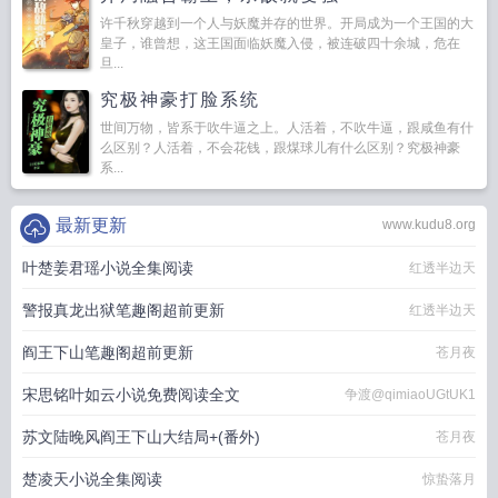
许千秋穿越到一个人与妖魔并存的世界。开局成为一个王国的大
皇子，谁曾想，这王国面临妖魔入侵，被连破四十余城，危在
旦...
究极神豪打脸系统
世间万物，皆系于吹牛逼之上。人活着，不吹牛逼，跟咸鱼有什
么区别？人活着，不会花钱，跟煤球儿有什么区别？究极神豪
系...
最新更新
www.kudu8.org
叶楚姜君瑶小说全集阅读
红透半边天
警报真龙出狱笔趣阁超前更新
红透半边天
阎王下山笔趣阁超前更新
苍月夜
宋思铭叶如云小说免费阅读全文
争渡@qimiaoUGtUK1
苏文陆晚风阎王下山大结局+(番外)
苍月夜
楚凌天小说全集阅读
惊蛰落月