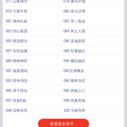
077 山体塌方
078 夷为平地
079 大难不死
080 差点活埋
081 颅内出血
082 市一急诊
083 内心疑惑
084 风土人情
085 错误想法
086 县城老医
087 失控边缘
088 狂暴输出
089 精神神经
090 癫症痫症
091 温柔感动
092兄弟聚会
093 意外消息
094 最终决定
095 浪子回头
096 热闹上门
097 你是B超
098 你真有病
099 后悔买车
100 当面等死
查看更多章节...