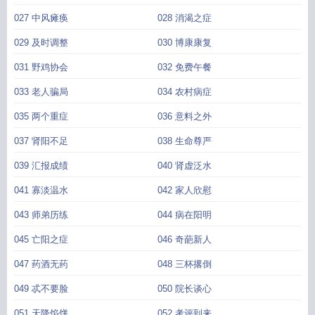
027 中风瘫痪
028 消渴之症
029 及时调整
030 博康康复
031 野鸡协会
032 免费午餐
033 老人骗局
034 农村病症
035 两个重症
036 意料之外
037 肾阳不足
038 生命尊严
039 汇报成绩
040 肾虚泛水
041 寡淡温水
042 家人欣慰
043 师弟历练
044 病在阳明
045 亡阳之症
046 奇葩新人
047 药酒无药
048 三杯撂倒
049 忒不要脸
050 院长谈心
051 天降馅饼
052 考评到来