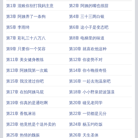
姐笔趣阁无弹窗
明明都是姐姐 萝卜楼上
明明都是姐姐笔趣阁在线
明明都是姐
第1章 混账你别打我妈主意
第2章 阿姨的嘴也很甜
姐笔趣阁无错版
叫什么阿姨叫姐姐
叫什么阿姨
为什么阿姨很厉害
明明都是姐
姐 在线阅读
什么情况下叫阿姨什么情况叫姐姐
明明都是姐姐陆为
明明都是姐
第3章 阿姨养了一条狗
第4章 三十三两白银
姐 顶点
阿姨还是姐姐
明明都是姐姐最新章节笔趣阁
阿姨姐姐是什么意思
叫什
第5章 李雨绮
第6章 这小子是变态吧
么阿姨叫姐姐什么歌
什么阿姨明明都是姐姐笔趣阁
什么阿姨明明都是姐姐
明明
都是姐姐李明
什么阿姨明明都是姐姐萝卜
什么阿姨明明都是姐姐 李鸣
什么阿
第7章 彩礼三十八万八
第8章 电梯里的味道
姨明明都是姐姐嘛
什么叫阿姨什么叫姐姐
什么阿姨明明都是姐姐未删减
什么阿
姨明明都是姐姐全文阅读笔趣阁
第9章 只要你一个笑容
阿姨叫姐姐是谁呀
第10章 就喜欢他这种
什么阿姨
明明都是姐姐(马
玥、李鸣)
明明是老阿姨却有一颗少女心
阿姨叫姐姐是谁
什么阿姨明明都是姐
第11章 美女健身教练
第12章 你姿势不对
姐 笔趣阁
明明都是姐姐百科
什么阿姨明明都是姐姐最新更新
什么阿姨明明都
是姐姐 女主
为什么又是阿姨呀
明明都是姐姐的
明明都是姐姐全文阅读
什么阿
第13章 阿姨我第一次戴
第14章 你今晚很奇怪
姨明明都是姐姐笔趣
第15章 我没渣过你吧
第16章 一起去泡温泉吧
第17章 在拍阿姨马屁
第18章 小小野泉碧波荡漾
第19章 你真的是通吃啊
第20章 碰见老同学
第21章 香氛淋浴
第22章 一切都是元分
第23章 他竟然是个送外卖的
第24章 杨玉约吃饭
第25章 热情的魏振
第26章 天生圣体