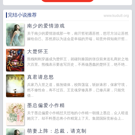
完结小说推荐
www.kudu8.org
南少的爱情游戏
关于南少的爱情游戏那一年，南亓哲初遇苏然，想尽方法让苏然
嫁给自己。苏然原以为这会是幸福的开端，却意外得知南亓哲...
大楚怀王
熊槐刚刚穿越成为楚怀王，就碰到秦国的张仪前来送礼商於之地
六百里。熊槐表示要改写历史，不再做愚蠢的楚怀王，绝不绝...
真君请息怒
兵家乃入世之道，炼煞锻体，校阵荡寇，斩妖诛邪，保家守境，
然不修性命，寿不过百。王玄魂穿修真界，已修兵家，只能凭
借...
墨总偏爱小作精
关于墨总偏爱小作精怼天怼地的小作精一朝撞上墨总，众人暗道
她完了。却不料墨总将小作精宠上了天。集团国际竞标会上...
萌妻上阵：总裁，请克制