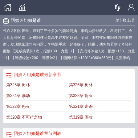
阿姨叫姐姐是谁
萝卜楼上
/著
气血方刚的青年，遇到了三十多岁的韵味阿姨。李鸣为挣钱救父，租房打工。令
人他意外的是，房东阿姨竟是高中好友的妈妈。某日，李鸣被房东阿姨叫去搬东
西，发现她家冰箱有问题，李鸣随手就一起修好了。结果，他忽然看到了奇怪的
面板:【完成换装卸1次，报酬+30，力量+1】【完成修冰箱1次，报酬+150，力量
+1】【等级经验+200，等级:lv2】【报酬结算:+180*2=360=360元】只要李鸣做
了相应的工作，面板就会结算报酬！从这天以后，房东阿姨也发现李鸣的维修技
能，经常叫李鸣给她换灯泡、修空调。只要阿姨把握住，连夜搬进大别墅……
明
阿姨叫姐姐是谁
最新章节
明都是姐姐笔趣阁最新章节TXT
什么阿姨明明都是姐姐TXT
明明都是姐姐手打无
第325章 树林
第325章 树林
错字版
什么阿姨明明都是姐姐为什么下架了?
明明都是姐姐笔趣阁5200
什么阿
姨明明都是姐姐笔趣阁的
是阿姨不是姐姐
姐姐还是阿姨
什么阿姨明明都是姐姐
第324章 暴动
第323章 斩灭
加料版
阿姨什么都有
什么阿姨明明都是姐姐未删减版
明明都是姐姐笔趣阁手机
版
明明是姐姐为什么非要叫阿姨
什么阿姨明明都是姐姐免费阅读
明明都是姐姐
第322章 怒火
第321章 击杀
TXT
明明都是姐姐萝卜楼上
明明都是姐姐在线阅读
什么阿姨明明都是姐姐全文
第320章 不可得之物
第319章 围攻
免费阅读笔趣阁
明明都是姐姐免费阅读
明明都是姐姐未删减
明明都是姐姐全文
免费阅读
明明都是姐姐笔趣阁
什么阿姨明明都是姐姐 赵慧雅 双
阿姨姐姐是
谁
明明都是姐姐 作者萝卜楼上
明明都是姐姐加料版
明明都是姐姐
明明都是姐
阿姨叫姐姐是谁
章节列表