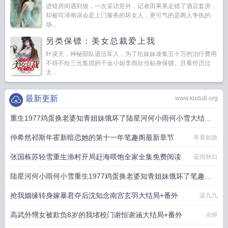
进错房间遇到狼，一次采访意外，记者田果果走错了酒店套房，
却被司泽南误会是上门服务的坏女人，更可气的是两人争执的
场...
另类保镖：美女总裁爱上我
叶凌天，神秘部队退伍军人，为了给妹妹凑集五十万的治疗费用
不得不给三元集团的千金小姐李雨欣当贴身保镖。且看经历过
太...
最新更新
www.kudu8.org
重生1977鸡蛋换老婆知青姐妹饿坏了陆星河何小雨何小雪大结局
+番外
仲希然祁斯年霍新暗恋她的第十一年笔趣阁最新章节
有香如故
小扑街
张国栋苏轻雪重生渔村开局赶海喂饱全家全集免费阅读
蓝雨秋白
陆星河何小雨何小雪重生1977鸡蛋换老婆知青姐妹饿坏了笔趣阁
最新章节
抢我姻缘转身嫁暴君夺后沈知念南宫玄羽大结局+番外
小扑街
蓝九九
高武外甥女被欺负8岁的我堵校门谢恒谢涵大结局+番外
余烬