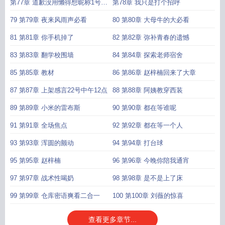
第77章 道歉没用懒得想昵称1号大
第78章 我只是打个招呼
哥加更
79 第79章 夜来风雨声必看
80 第80章 大母牛的大必看
81 第81章 你手机掉了
82 第82章 弥补青春的遗憾
83 第83章 翻学校围墙
84 第84章 探索老师宿舍
85 第85章 教材
86 第86章 赵梓楠回来了大章
87 第87章 上架感言22号中午12点
88 第88章 阿姨教穿西装
89 第89章 小米的雷布斯
90 第90章 都在等谁呢
91 第91章 全场焦点
92 第92章 都在等一个人
93 第93章 浑圆的颤动
94 第94章 打台球
95 第95章 赵梓楠
96 第96章 今晚你陪我通宵
97 第97章 战术性喝奶
98 第98章 是不是上了床
99 第99章 仓库密语爽看二合一
100 第100章 刘薇的惊喜
查看更多章节...