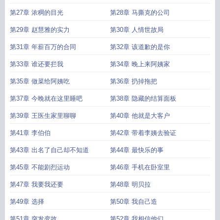
第27章 浓稠的目光
第28章 马撕克的公司
第29章 赵慧雅的实力
第30章 人情世故局
第31章 年薪百万的合同
第32章 该道歉的是你
第33章 谁还要拦我
第34章 晚上来阿姨家
第35章 做菜给阿姨吃
第36章 扔掉拖把
第37章 今晚就在这里睡吧
第38章 隐藏的结算面板
第39章 王医生家里聊聊
第40章 他就是大客户
第41章 李伯伯
第42章 带着李姨去验证
第43章 出名了自己却不知道
第44章 最快乐的事
第45章 不能剧烈运动
第46章 手机在卧室里
第47章 我要我还要
第48章 明贝拉
第49章 选择
第50章 我自己造
第51章 突发变故
第52章 我相信他们