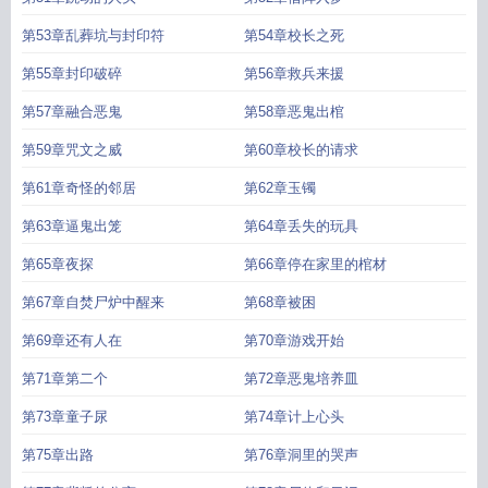
第53章乱葬坑与封印符
第54章校长之死
第55章封印破碎
第56章救兵来援
第57章融合恶鬼
第58章恶鬼出棺
第59章咒文之威
第60章校长的请求
第61章奇怪的邻居
第62章玉镯
第63章逼鬼出笼
第64章丢失的玩具
第65章夜探
第66章停在家里的棺材
第67章自焚尸炉中醒来
第68章被困
第69章还有人在
第70章游戏开始
第71章第二个
第72章恶鬼培养皿
第73章童子尿
第74章计上心头
第75章出路
第76章洞里的哭声