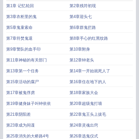
第1章 记忆轮回
第2章残符初现
第3章衣柜里的鬼
第4章迎头七
第5章鬼童索命
第6章群鬼拦路
第7章符焚鬼退
第8章手心的红黑纹路
第9章警队的血手印
第10章附身
第11章神秘的有关部门
第12章钟老头
第13章第一个任务
第14章一开始就死人了
第15章活动的腐尸
第16章住在地下的人
第17章被鬼俘虏
第18章家族大会
第19章健身妹子叫钟依依
第20章超级鬼打墙
第21章阴阳差
第22章鬼王头上拔毛
第23章成为间谍
第24章灵魂出窍
第25章消失的大桥路4号
第26章选鬼仪式