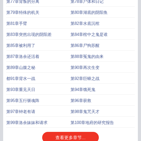
第77章背叛的分离
第78章尸体和日记
第79章特殊的机关
第80章湖底的阴阳鱼
第81章手臂
第82章水底沉棺
第83章突然出现的阴阳差
第84章棺中之鬼是谁
第85章被利用了
第86章尸狗苏醒
第87章洛余还活着
第88章冤鬼的由来
第89章山腹之秘
第90章再次生变
都91章背水一战
第92章巨蟒之战
第93章重见天日
第94章饿死鬼
第95章五行驱魂阵
第96章获救
第97章钟老有请
第98章鬼咒天才
第99章洛余妹妹和请求
第100章地府的研究报告
查看更多章节...