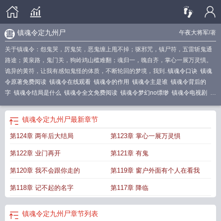
镇魂令定九州尸
午夜大将军
/著
关于镇魂令：怨鬼哭，厉鬼笑，恶鬼缠上甩不掉；驱邪咒，镇尸符，五雷斩鬼通
路途；黄泉路，鬼门关，狗岭鸡山槛难翻；魂归一，魄自齐，掌心一展万灵惧。
诡异的黄符，让我有感知鬼怪的体质，不断轮回的梦境，我到..
镇魂令口诀
镇魂
令原著免费阅读
镇魂令在线观看
镇魂令的作用
镇魂令主是谁
镇魂令背后的
字
镇魂令结局是什么
镇魂令全文免费阅读
镇魂令梦幻no缥缈
镇魂令电视剧
镇
魂令主是什么职位
镇魂令结局
镇魂令主
镇魂令沈巍
镇魂令主是什么身份
镇魂
令主和黑袍使谁厉害
镇魂令是什么
镇魂令为什么压制黑袍使
镇魂令沐水游
镇
镇魂令定九州尸
最新章节
魂令梦幻no缥缈怎么开启
镇魂令令主
镇魂令完整版免费
镇魂令txt
镇魂令主是
第124章 两年后大结局
第123章 掌心一展万灵惧
什么
镇魂令电视剧全集免费
镇魂令主是干什么的
镇魂令令主到底是什么
镇魂
令主到底有啥技能
镇魂令图片
镇魂令电视剧在线观看
镇魂令上的字是什么
镇
第122章 业门再开
第121章 有鬼
魂令免费观看
镇魂令定九州尸
第120章 我不会跟你走的
第119章 窗户外面有个人在看我
第118章 记不起的名字
第117章 降临
镇魂令定九州尸
章节列表