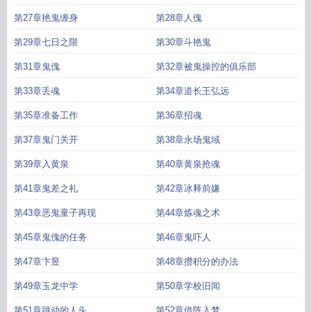
第27章艳鬼缠身
第28章人傀
第29章七日之限
第30章斗艳鬼
第31章鬼傀
第32章被鬼操控的俱乐部
第33章丢魂
第34章道长王弘远
第35章准备工作
第36章招魂
第37章鬼门关开
第38章永场鬼域
第39章入黄泉
第40章黄泉抢魂
第41章鬼差之礼
第42章冰释前嫌
第43章恶鬼童子再现
第44章炼魂之术
第45章鬼傀的任务
第46章鬼吓人
第47章卞昱
第48章攒积分的办法
第49章玉龙中学
第50章学校旧闻
第51章跳动的人头
第52章借阵入梦