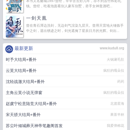
本书又名赌城1997曾经，辛辛苦苦好几年，存不到首付和彩礼
钱。曾经，吃着泡面看别人豪车别墅，牵手女神逛酒吧...
一剑天凰
曾在青石潭边洗剑，无边剑气渲染九层天。曾用天雷地火锤炼手
中之剑，退出锈迹之时，剑光遮掩了星辰日月的光辉。剑出...
最新更新
www.kudu8.org
时予大结局+番外
火锅涮毛肚
云芙大结局+番外
疯狂的嘎朵拉
沈轻战澈大结局+番外
药药
主角云芙小说无弹窗
疯狂的嘎朵拉
赵虞宁松意陆竞大结局+番外
北渡星海
宋天骄大结局+番外
果茶半杯
苏尘叶倾城葬天神帝笔趣阁首发
我爱弹棉花