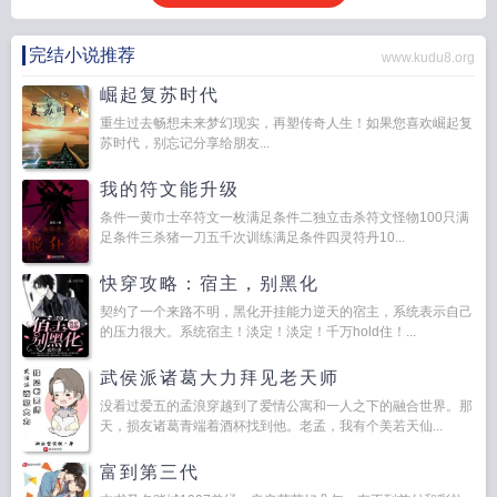
完结小说推荐
www.kudu8.org
崛起复苏时代
重生过去畅想未来梦幻现实，再塑传奇人生！如果您喜欢崛起复
苏时代，别忘记分享给朋友...
我的符文能升级
条件一黄巾士卒符文一枚满足条件二独立击杀符文怪物100只满
足条件三杀猪一刀五千次训练满足条件四灵符丹10...
快穿攻略：宿主，别黑化
契约了一个来路不明，黑化开挂能力逆天的宿主，系统表示自己
的压力很大。系统宿主！淡定！淡定！千万hold住！...
武侯派诸葛大力拜见老天师
没看过爱五的孟浪穿越到了爱情公寓和一人之下的融合世界。那
天，损友诸葛青端着酒杯找到他。老孟，我有个美若天仙...
富到第三代