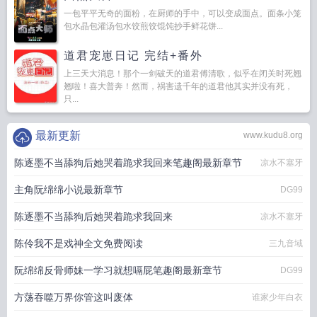
一包平平无奇的面粉，在厨师的手中，可以变成面点。面条小笼
包水晶包灌汤包水饺煎饺馄饨抄手鲜花饼...
道君宠崽日记 完结+番外
上三天大消息！那个一剑破天的道君傅清歌，似乎在闭关时死翘
翘啦！喜大普奔！然而，祸害遗千年的道君他其实并没有死，
只...
最新更新
www.kudu8.org
陈逐墨不当舔狗后她哭着跪求我回来笔趣阁最新章节
凉水不塞牙
主角阮绵绵小说最新章节
DG99
陈逐墨不当舔狗后她哭着跪求我回来
凉水不塞牙
陈伶我不是戏神全文免费阅读
三九音域
阮绵绵反骨师妹一学习就想嗝屁笔趣阁最新章节
DG99
方荡吞噬万界你管这叫废体
谁家少年白衣